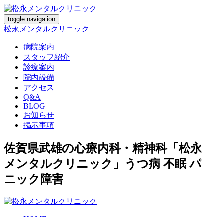
toggle navigation
松永メンタルクリニック
病院案内
スタッフ紹介
診療案内
院内設備
アクセス
Q&A
BLOG
お知らせ
掲示事項
佐賀県武雄の心療内科・精神科「松永
メンタルクリニック」うつ病 不眠 パ
ニック障害