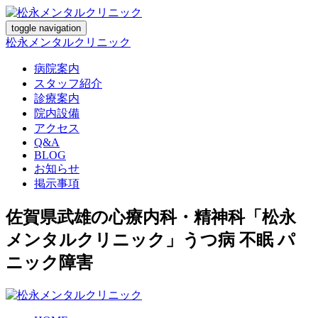
toggle navigation
松永メンタルクリニック
病院案内
スタッフ紹介
診療案内
院内設備
アクセス
Q&A
BLOG
お知らせ
掲示事項
佐賀県武雄の心療内科・精神科「松永
メンタルクリニック」うつ病 不眠 パ
ニック障害