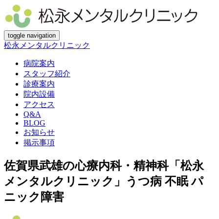
toggle navigation
松永メンタルクリニック
病院案内
スタッフ紹介
診療案内
院内設備
アクセス
Q&A
BLOG
お知らせ
掲示事項
佐賀県武雄の心療内科・精神科「松永
メンタルクリニック」うつ病 不眠 パ
ニック障害