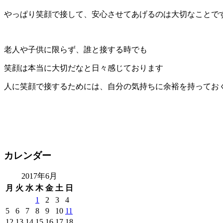
やっぱり笑顔で接して、安心させてあげるのは大切なことで
老人や子供に限らず、誰と接する時でも
笑顔は本当に大切だなと日々感じております
人に笑顔で接するためには、自分の気持ちに余裕を持ってお
カレンダー
2017年6月
月
火
水
木
金
土
日
1
2
3
4
5
6
7
8
9
10
11
12
13
14
15
16
17
18