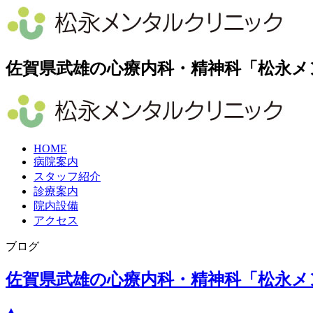
佐賀県武雄の心療内科・精神科「松永メ
HOME
病院案内
スタッフ紹介
診療案内
院内設備
アクセス
ブログ
佐賀県武雄の心療内科・精神科「松永メ
▲